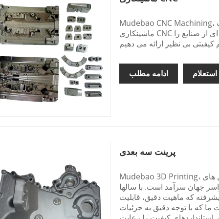
Mudebao CNC Machining، از چین، به عنوان یک تولید کننده و تامین کننده برجسته خدمات
ماشینکاری CNC دقیق است. ما با سالها تجربه و تخصص، طیف گسترده ای از صنایع را
استعلام
ادامه مطلب
پرینت سه بعدی
Mudebao 3D Printing، یک تولید کننده و تامین کننده پیشرو از چین، در ارائه راه حل های
اسر جهان سرآمد است. با سالها
یشرفته که ماهیت دقیق، قابلیت
ما که با توجه دقیق به جزئیات
ن استانداردهای کیفیت را رعایت