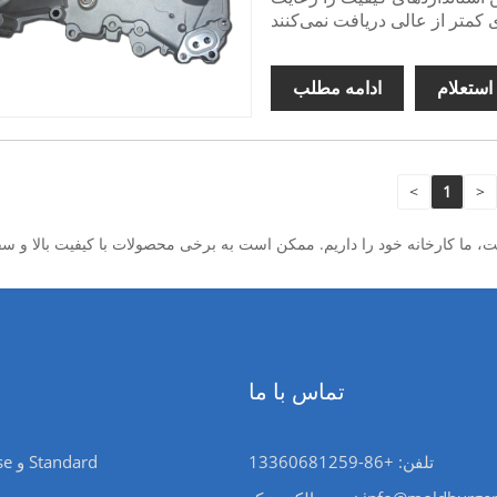
استعلام
ادامه مطلب
<
1
>
تماس با ما
تلفن: +86-13360681259
قطعه Moldbase و Standard